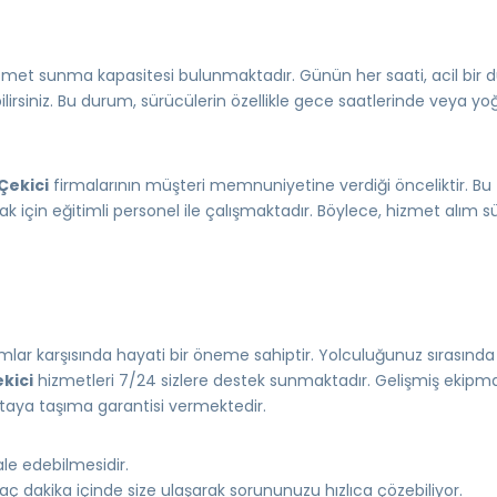
izmet sunma kapasitesi bulunmaktadır. Günün her saati, acil bir
rsiniz. Bu durum, sürücülerin özellikle gece saatlerinde veya yoğ
Çekici
firmalarının müşteri memnuniyetine verdiği önceliktir. Bu t
çin eğitimli personel ile çalışmaktadır. Böylece, hizmet alım sü
mlar karşısında hayati bir öneme sahiptir. Yolculuğunuz sırasınd
kici
hizmetleri 7/24 sizlere destek sunmaktadır. Gelişmiş ekipma
noktaya taşıma garantisi vermektedir.
le edebilmesidir.
kaç dakika içinde size ulaşarak sorununuzu hızlıca çözebiliyor.