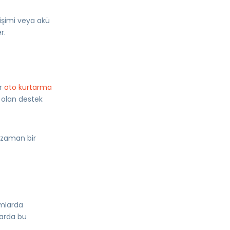
ğişimi veya akü
r.
ir
oto kurtarma
z olan destek
r zaman bir
umlarda
larda bu