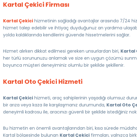
Kartal Çekici Firması
Kartal Çekici
hizmetinin sağladığı avantajlar arasında 7/24 h
hizmet talep edebilir ve ihtiyaç duyduğunuz an yardıma ulaşabili
yolda kaldıklarında kendilerini güvende hissetmelerini sağlar.
Hizmet alırken dikkat edilmesi gereken unsurlardan biri,
Kartal 
her türlü sorununuzu anlamak ve size en uygun çözümü sunmak i
boyunca müşteri deneyiminiz olumlu bir şekilde şekillenir.
Kartal Oto Çekici Hizmeti
Kartal Çekici
hizmeti, araç sahiplerinin yaşadığı olumsuz duru
bir arıza veya kaza ile karşılaşmanız durumunda,
Kartal Oto Çe
deneyimli kadrosu ile, aracınızı güvenli bir şekilde istediğiniz 
Bu hizmetin en önemli avantajlarından biri, kısa sürede müdaha
Kartal bölgesinde bulunan
Kartal Çekici
firmaları, yalnızca bir