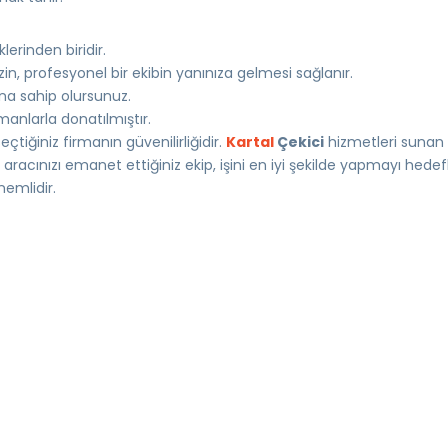
lerinden biridir.
n, profesyonel bir ekibin yanınıza gelmesi sağlanır.
a sahip olursunuz.
manlarla donatılmıştır.
çtiğiniz firmanın güvenilirliğidir.
Kartal
Çekici
hizmetleri sunan 
aracınızı emanet ettiğiniz ekip, işini en iyi şekilde yapmayı hedefle
nemlidir.