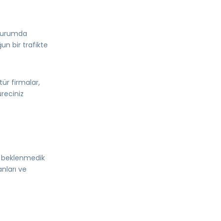
 durumda
un bir trafikte
ür firmalar,
reciniz
a beklenmedik
nları ve