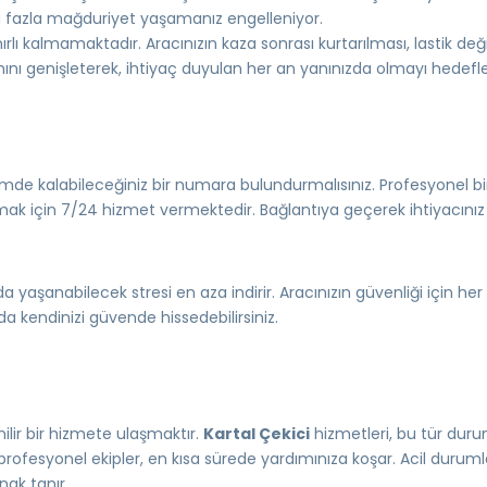
 fazla mağduriyet yaşamanız engelleniyor.
nırlı kalmamaktadır. Aracınızın kaza sonrası kurtarılması, lastik de
ını genişleterek, ihtiyaç duyulan her an yanınızda olmayı hedefle
mde kalabileceğiniz bir numara bulundurmalısınız. Profesyonel b
tırmak için 7/24 hizmet vermektedir. Bağlantıya geçerek ihtiyacını
da yaşanabilecek stresi en aza indirir. Aracınızın güvenliği için he
a kendinizi güvende hissedebilirsiniz.
nilir bir hizmete ulaşmaktır.
Kartal Çekici
hizmetleri, bu tür dur
 profesyonel ekipler, en kısa sürede yardımınıza koşar. Acil durum
nak tanır.