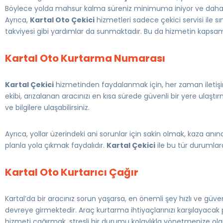
Böylece yolda mahsur kalma süreniz minimuma iniyor ve daha
Ayrıca,
Kartal Oto Çekici
hizmetleri sadece çekici servisi ile sı
takviyesi gibi yardımlar da sunmaktadır. Bu da hizmetin kapsam
Kartal Oto Kurtarma Numarası
Kartal Çekici
hizmetinden faydalanmak için, her zaman iletişi
ekibi, arızalanan aracınızı en kısa sürede güvenli bir yere ulaş
ve bilgilere ulaşabilirsiniz.
Ayrıca, yollar üzerindeki ani sorunlar için sakin olmak, kaza anın
planla yola çıkmak faydalıdır.
Kartal Çekici
ile bu tür durumlard
Kartal Oto Kurtarıcı Çağır
Kartal’da bir aracınız sorun yaşarsa, en önemli şey hızlı ve güve
devreye girmektedir. Araç kurtarma ihtiyaçlarınızı karşılayacak
hizmeti çağırmak, stresli bir durumu kolaylıkla yönetmenize ola