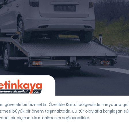
n güvenilir bir hizmettir. Özellikle Kartal bölgesinde meydana gel
hizmeti büyük bir önem taşımaktadır. Bu tür olaylarla karşılaşan s
yonel bir biçimde kurtarılmasını sağlayabilirler.